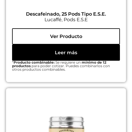
Descafeinado, 25 Pods Tipo E.S.E.
Lucaffé
,
Pods E.S.E
Ver Producto
Leer más
*
Producto combinable:
Se requiere un
mínimo de 12
productos
para poder cotizar. Puedes combinarlos con
otros productos combinables.