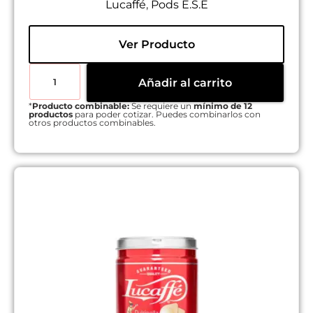
Lucaffé
,
Pods E.S.E
Ver Producto
Añadir al carrito
*
Producto combinable:
Se requiere un
mínimo de 12
productos
para poder cotizar. Puedes combinarlos con
otros productos combinables.