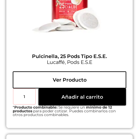
Pulcinella, 25 Pods Tipo E.S.E.
Lucaffé
,
Pods E.S.E
Ver Producto
Añadir al carrito
*
Producto combinable:
Se requiere un
mínimo de 12
productos
para poder cotizar. Puedes combinarlos con
otros productos combinables.