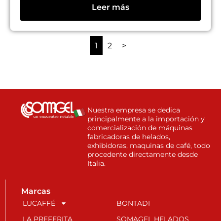
Leer más
1
2
>
Nuestra empresa se dedica
principalmente a la importación y
comercialización de máquinas
fabricadoras de helados,
exhibidoras, maquinas de café, todo
procedente directamente desde
Italia.
Marcas
LUCAFFÉ
BONTADI
LA PREFERITA
SOMAGEL HELADOS