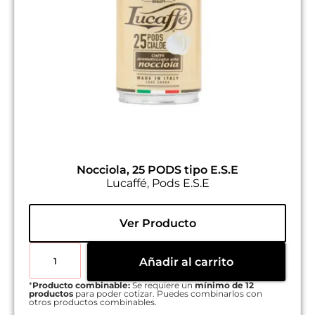
Nocciola, 25 PODS tipo E.S.E
Lucaffé
,
Pods E.S.E
Ver Producto
Añadir al carrito
*
Producto combinable:
Se requiere un
mínimo de 12
productos
para poder cotizar. Puedes combinarlos con
otros productos combinables.