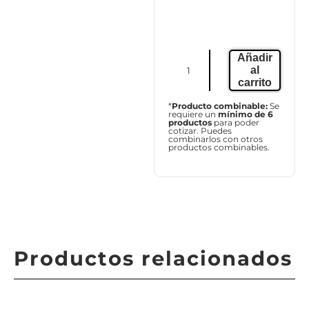
Añadir
al
carrito
*
Producto combinable:
Se
requiere un
mínimo de 6
productos
para poder
cotizar. Puedes
combinarlos con otros
productos combinables.
Productos relacionados