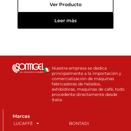
Ver Producto
Leer más
Nuestra empresa se dedica
principalmente a la importación y
comercialización de máquinas
fabricadoras de helados,
exhibidoras, maquinas de café, todo
procedente directamente desde
Italia.
Marcas
LUCAFFÉ
BONTADI