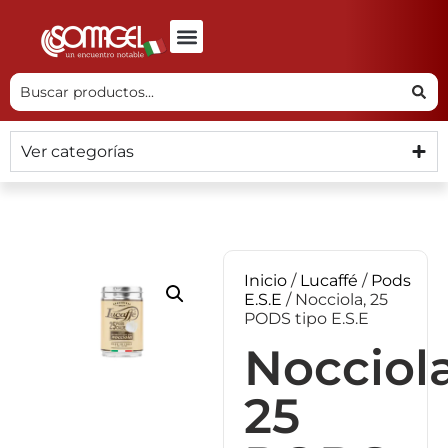
Ver categorías
Inicio
/
Lucaffé
/
Pods
E.S.E
/ Nocciola, 25
PODS tipo E.S.E
Nocciola
25