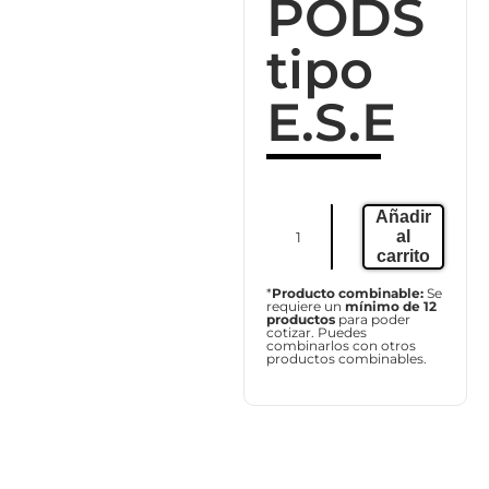
PODS
tipo
E.S.E
Añadir
al
carrito
*
Producto combinable:
Se
requiere un
mínimo de 12
productos
para poder
cotizar. Puedes
combinarlos con otros
productos combinables.