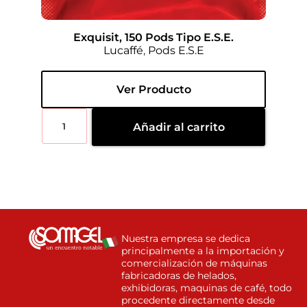
Exquisit, 150 Pods Tipo E.S.E.
Lucaffé
,
Pods E.S.E
Ver Producto
Añadir al carrito
Nuestra empresa se dedica
principalmente a la importación y
comercialización de máquinas
fabricadoras de helados,
exhibidoras, maquinas de café, todo
procedente directamente desde