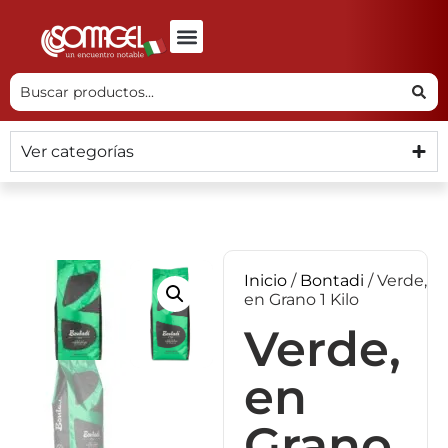
Ver categorías
Inicio
/
Bontadi
/ Verde,
en Grano 1 Kilo
Verde,
en
Grano