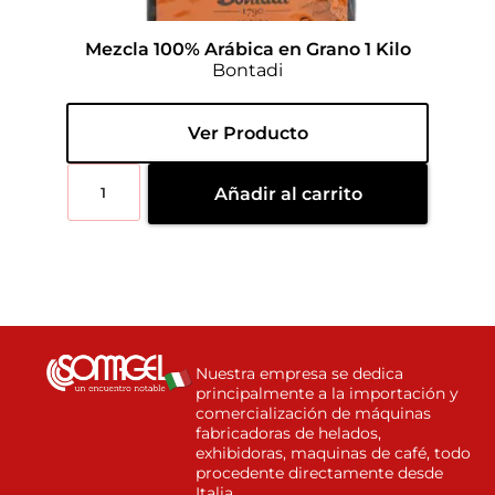
Mezcla 100% Arábica en Grano 1 Kilo
Bontadi
Ver Producto
Añadir al carrito
Nuestra empresa se dedica
principalmente a la importación y
comercialización de máquinas
fabricadoras de helados,
exhibidoras, maquinas de café, todo
procedente directamente desde
Italia.